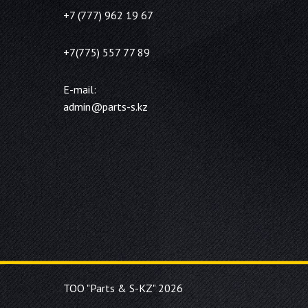
+7 (777) 962 19 67
+7(775) 557 77 89
E-mail:
admin@parts-s.kz
ТОО "Parts & S-KZ" 2026