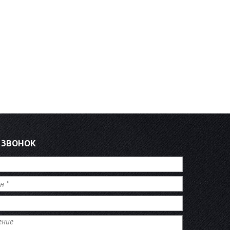
 ЗВОНОК
*