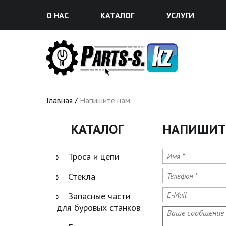
О НАС
КАТАЛОГ
УСЛУГИ
Вы здесь
Главная
/
Напишите нам
КАТАЛОГ
НАПИШИТ
Имя
*
Троса и цепи
Телефон
*
Стекла
E-Mail
Запасные части
для буровых станков
Ваше сообщени